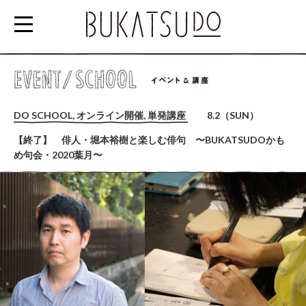
参
加
DO SCHOOL, オンライン開催, 単発講座
8.2（SUN）
す
【終了】 俳人・堀本裕樹と楽しむ俳句 〜BUKATSUDOかも
る
め句会・2020葉月〜
EVENT/SCHOOL
利
用
す
る
RENTAL
SPACE