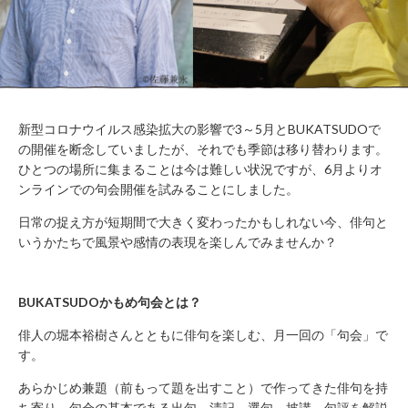
WORK
FLOW（ご
LOUNGE
利用の流
れ）
BUSHITSU
KITCHEN
HALL
知
STUDIO
る
BOOTH
新型コロナウイルス感染拡大の影響で3～5月とBUKATSUDOで
の開催を断念していましたが、それでも季節は移り替わります。
ROOM
REPORT
ひとつの場所に集まることは今は難しい状況ですが、6月よりオ
BUKATSUDO?
ンラインでの句会開催を試みることにしました。
ACCESS
日常の捉え方が短期間で大きく変わったかもしれない今、俳句と
いうかたちで風景や感情の表現を楽しんでみませんか？
施
設
BUKATSUDOかもめ句会とは？
営
俳人の堀本裕樹さんとともに俳句を楽しむ、月一回の「句会」で
業
時
す。
間
あらかじめ兼題（前もって題を出すこと）で作ってきた俳句を持
（年
末
ち寄り、句会の基本である出句、清記、選句、披講、句評を解説