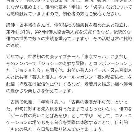
年
しながら進めます。俳句の基本「季語」や「切字」などについて
始
も随時触れていきますので、初心者の方もご安心ください。
休
業）
講師・堀本裕樹さんは、俳句結社の編集長を務めたあと独立し、
第2回北斗賞、第36回俳人協会新人賞を受賞するなど、伝統的な
月
～
俳句の世界で数々の実績を重ねていますが、その活動は常に挑戦
土 9：
の連続。
00
～
近年では、世界初の句会ライブチーム「東京マッハ」に参加し、
22：
そのメンバーで『ジョジョの奇妙な冒険』とコラボレーションし
00
た「ジョジョ句会」を開く他、お笑い芸人のピース・又吉直樹さ
日・
んとは共著『芸人と俳人』やメールマガジン「夜の秘密結社」を
祝 9：
配信（※現在は配信休止中）するなど、老若男女幅広い層へ俳句
00
の豊かさや楽しさを伝えています。
～
21：
「古風で風雅」「年寄り臭い」「古典の素養が不可欠」といっ
00
た、俳句に対する先入観を持ったままではもったいない。俳句を
「ゲーム性の高いことばあそび」として学び、そして、コミュニ
CONTACT
ケーションの場でもある句会を実際に体験することで、俳句的
利
「ものの見方」を日常に取り込んでいきましょう。
用