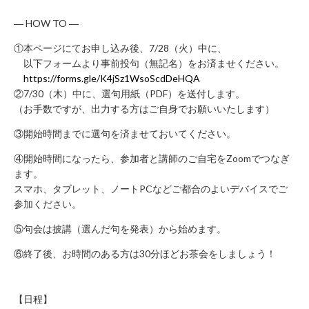
に
関
― HOW TO ―
す
①本ページにてお申し込み後、7/28（火）中に、
る
以下フォームより事前投句（無記名）をお済ませください。
お
https://forms.gle/K4jSz1WsoScdDeHQA
問
②7/30（木）中に、選句用紙（PDF）を送付します。
い
（お手数ですが、出力する方はご自身でお願いいたします）
合
③開始時間までに選句を済ませておいてください。
わ
せ
④開始時間になったら、参加者と講師のご自宅をZoomでつなぎ
新
ます。
規
スマホ、タブレット、ノートPCなどご都合のよいデバイスでご
参加ください。
の
方
⑤句会は披講（選んだ句を発表）から始めます。
会
⑥終了後、お時間のある方は30分ほどお茶会をしましょう！
員
登
録
【日程】
済