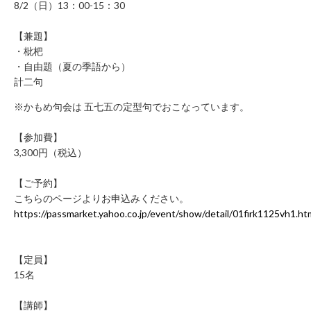
8/2（日）13：00-15：30
み
の
【兼題】
方
・枇杷
取
・自由題（夏の季語から）
材
計二句
の
※かもめ句会は 五七五の定型句でおこなっています。
ご
依
【参加費】
頼・
3,300円（税込）
お
問
【ご予約】
い
こちらのページよりお申込みください。
合
https://passmarket.yahoo.co.jp/event/show/detail/01firk1125vh1.ht
わ
せ
【定員】
メ
15名
デ
ィ
【講師】
ア