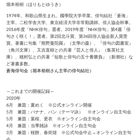
堀本裕樹（ほりもとゆうき）
お
問
1974年、和歌山県生まれ。國學院大学卒業。俳句結社「蒼海」
主宰。二松学舎大学、東京経済大学非常勤講師。俳人協会幹事。
い
2016年度「NHK俳句」選者。2019年度「NHK俳句」第4週「俳
合
句さく咲く！」選者。第2回北斗賞、第36回俳人協会新人賞受
わ
賞。著書に句集『熊野曼陀羅』（文學の森）、『俳句の図書室』
せ
（角川文庫）、又吉直樹との共著『芸人と俳人』（集英社文
フ
庫）、穂村弘との共著『短歌と俳句の五十番勝負』（新潮社）な
ォ
ど著書多数。
ー
蒼海俳句会（堀本裕樹さん主宰の俳句結社）
ム
お
電
～これまでの開催記録～
話
2020年
6月 兼題：夏めく ※公式オンライン開催
で
5月 兼題：バナナ、パン（テーマ詠） ※オンライン自主句会
の
5月 兼題：葉桜、更衣 ※オンライン自主句会
お
4月 兼題：当季雑詠 ※オンライン自主句会
問
3月 兼題：桜餅、春炬燵 ※公式句会中止→オンライン自主句
い
会