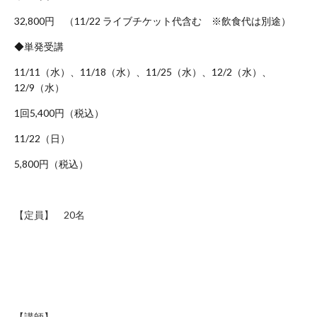
お
32,800円 （11/22 ライブチケット代含む ※飲食代は別途）
問
◆単発受講
い
合
11/11（水）、11/18（水）、11/25（水）、12/2（水）、
わ
12/9（水）
せ
1回5,400円（税込）
フ
ォ
11/22（日）
ー
5,800円（税込）
ム
お
電
【定員】 20名
話
で
の
お
問
い
【講師】