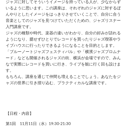
ジャズに対してそういうイメージを持っている人が、少なからず
年
いるように思います。この講座は、それぞれのジャズに対するぼ
始
んやりとしたイメージをはっきりさせていくことで、自分に合う
休
音楽としてのジャズを見つけていただくための、ジャズリスナー
業）
入門講座です。
月
ジャズの種類や時代、楽器の違いがわかり、自分の好みが語れる
～
ようになり、臆せずひとりでレコードを買ったりジャズ喫茶やラ
土 9：
イブハウスに行ったりできるようになることを目的とします。
00
～
「ブルーノートジャズフェスティバル」や「横濱ジャズプロムナ
22：
ード」なども開催されるジャズの街、横浜が会場ですので、みん
00
なで実際にレコードを買いに行き、ライブを観に行く回も設けま
日・
す。
祝 9：
もちろん、講座を通じて仲間も増えることでしょう。あなたをジ
00
ャズの世界に引き摺り込む、プラクティカルな講座です。
～
21：
00
CONTACT
【日程・内容】
利
用
第1回 11月11日（水）19:30-21:30