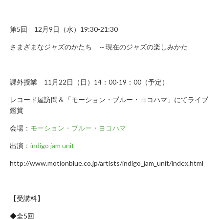
み
の
第5回 12月9日（水）19:30-21:30
方
取
さまざまなジャズのかたち ～現在のジャズの楽しみかた
材
の
ご
課外授業 11月22日（日）14：00-19：00（予定）
依
レコード屋訪問＆「モーション・ブルー・ヨコハマ」にてライブ
頼・
鑑賞
お
問
会場：
モーション・ブルー・ヨコハマ
い
出演：
indigo jam unit
合
わ
http://www.motionblue.co.jp/artists/indigo_jam_unit/index.html
せ
メ
デ
【受講料】
ィ
◆全5回
ア