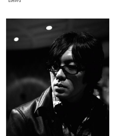
合
わ
せ
045-
681-
2880
プ
ラ
イ
バ
シ
ー
ポ
リ
シ
ー