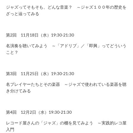
に
ジャズってそもそも、どんな音楽？ ～ジャズ１００年の歴史を
関
ざっと辿ってみる
す
る
お
第2回 11月18日（水）19:30-21:30
問
い
名演奏を聴いてみよう ～「アドリブ」／「即興」ってどういう
こと？
合
わ
せ
第3回 11月25日（水）19:30-21:30
新
規
名プレイヤーたちとその楽器 ～ジャズで使われている楽器を聴
の
き分けてみる
方
会
員
第4回 12月2日（水）19:30-21:30
登
レコード屋さんの「ジャズ」の棚を見てみよう ～実践的レコ屋
録
入門
済