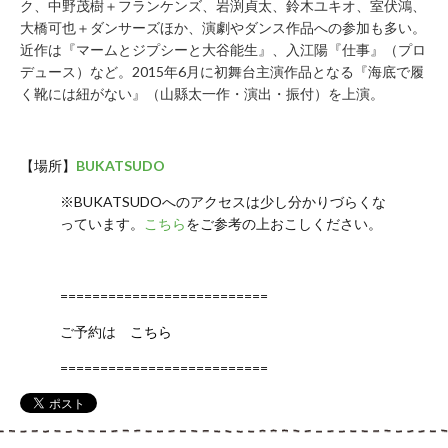
ク、中野茂樹＋フランケンズ、岩渕貞太、鈴木ユキオ、室伏鴻、
大橋可也＋ダンサーズほか、演劇やダンス作品への参加も多い。
近作は『マームとジプシーと大谷能生』、入江陽『仕事』（プロ
デュース）など。2015年6月に初舞台主演作品となる『海底で履
く靴には紐がない』（山縣太一作・演出・振付）を上演。
【場所】
BUKATSUDO
※BUKATSUDOへのアクセスは少し分かりづらくな
っています。
こちら
をご参考の上おこしください。
==========================
ご予約は
こちら
==========================