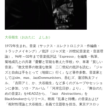
運
営
会
社
に
つ
大谷能生（おおたに よしお）
い
て
1972年生まれ。音楽（サックス・エレクトロニクス・作編曲・
トラックメイキング）／批評（ジャズ史・20世紀音楽史・音楽理
論）。96年～02年まで音楽批評誌「Espresso」を編集・執筆。
菊地成孔との共著『憂鬱と官能を教えた学校』や、単著『貧しい
Copyright
音楽』『散文世界の散漫な散策 二〇世紀の批評を読む』『ジャ
2015©
ズと自由は手をとって（地獄に）行く』など著作多数。音楽家と
BUKATSUDO.All
してはsim、mas、JazzDommunisters、呑むズ、蓮沼執太フィ
Right
Reserved.
ル、「吉田アミ、か、大谷能生」など多くのグループやセッショ
ンに参加。ソロ・アルバム『「河岸忘日抄」より』、『舞台のた
めの音楽2』をHEADZから、『Jazz Abstractions』を
BlackSmokerからリリース。映画『乱暴と待機』の音楽および
「相対性理論と大谷能生」名義で主題歌を担当。東京デスロッ