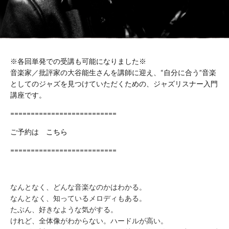
WORK
FLOW（ご
LOUNGE
利用の流
れ）
BUSHITSU
KITCHEN
HALL
知
STUDIO
※各回単発での受講も可能になりました※
る
BOOTH
音楽家／批評家の大谷能生さんを講師に迎え、“自分に合う”音楽
としてのジャズを見つけていただくための、ジャズリスナー入門
ROOM
REPORT
講座です。
BUKATSUDO?
ACCESS
==========================
ご予約は
こちら
==========================
施
設
営
なんとなく、どんな音楽なのかはわかる。
業
なんとなく、知っているメロディもある。
時
間
たぶん、好きなような気がする。
（年
けれど、全体像がわからない。ハードルが高い。
末