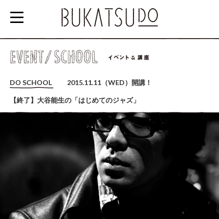
参
加
DO SCHOOL
2015.11.11（WED）開講！
す
【終了】大谷能生の「はじめてのジャズ」
る
EVENT/SCHOOL
利
用
す
る
RENTAL
SPACE