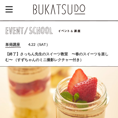
参
加
単発講座
4.22（SAT）
す
【終了】さっちん先生のスイーツ教室 〜春のスイーツを楽し
る
む〜 （すずちゃんのミニ撮影レクチャー付き）
EVENT/SCHOOL
利
用
す
る
RENTAL
SPACE