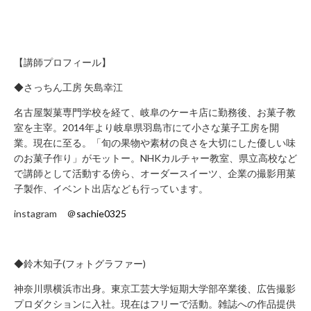
み
の
方
取
【講師プロフィール】
材
◆さっちん工房 矢島幸江
の
ご
名古屋製菓専門学校を経て、岐阜のケーキ店に勤務後、お菓子教
室を主宰。2014年より岐阜県羽島市にて小さな菓子工房を開
依
業。現在に至る。「旬の果物や素材の良さを大切にした優しい味
頼・
のお菓子作り」がモットー。NHKカルチャー教室、県立高校など
お
で講師として活動する傍ら、オーダースイーツ、企業の撮影用菓
問
子製作、イベント出店なども行っています。
い
合
instagram
＠
sachie0325
わ
せ
メ
◆鈴木知子(フォトグラファー)
デ
神奈川県横浜市出身。東京工芸大学短期大学部卒業後、広告撮影
ィ
プロダクションに入社。現在はフリーで活動。雑誌への作品提供
ア