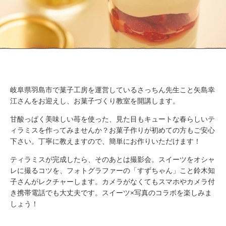
WORK
FLOW（ご
LOUNGE
利用の流
れ）
BUSHITSU
KITCHEN
HALL
知
STUDIO
る
BOOTH
ROOM
REPORT
岐阜県羽島市で菓子工房を運営しているさっちん先生こと矢島幸
BUKATSUDO?
江さんをお迎えし、お菓子づくり教室を開講します。
ACCESS
甘酸っぱく美味しい苺を使った、見た目もキュートな春らしいテ
ィラミスを作ってみませんか？お菓子作りが初めての方もご安心
下さい。丁寧に教えますので、簡単にお作りいただけます！
施
ティラミスが完成したら、そのあとは撮影会。スイーツをオシャ
設
レに撮るコツを、フォトグラファーの「すずちゃん」こと鈴木知
営
子さんがレクチャーします。カメラがなくてもスマホやカメラ付
業
き携帯電話でも大丈夫です。スイーツ×写真のコラボを楽しみま
時
しょう！
間
（年
末