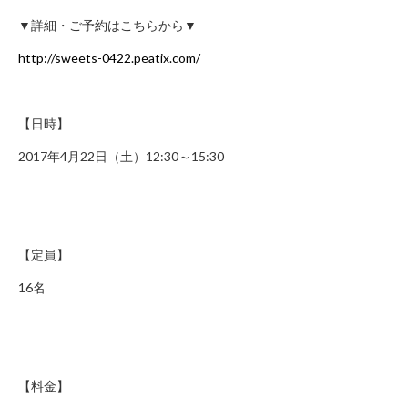
年
▼詳細・ご予約はこちらから▼
始
休
http://sweets-0422.peatix.com/
業）
月
～
【日時】
土 9：
00
2017年4月22日（土）12:30～15:30
～
22：
00
日・
祝 9：
00
【定員】
～
21：
16名
00
CONTACT
利
【料金】
用