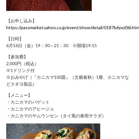
に
関
す
【お申し込み】
る
https://passmarket.yahoo.co.jp/event/show/detail/0187b6yxz06i.htm
お
【日時】
問
6月16日（金）19：30～21：30 ※開場19:15
い
合
【参加費】
わ
2,000円（税込）
せ
※1ドリンク付
※おみやげ（『カニカマ100皿』（文藝春秋）1冊、カニカマな
新
どスギヨ製品）
規
の
【メニュー】
方
・カニカマのバゲット
会
・カニカマのアヒージョ
員
・カニカマのヤムウンセン（タイ風の春雨サラダ）
登
録
済