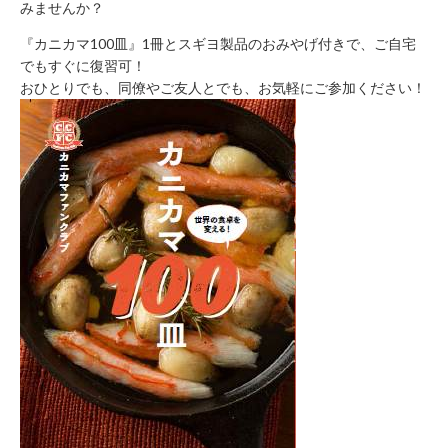
みませんか？
年
始
『カニカマ100皿』1冊とスギヨ製品のおみやげ付きで、ご自宅
休
でもすぐに復習可！
業）
おひとりでも、同僚やご友人とでも、お気軽にご参加ください！
月
～
土 9：
00
～
22：
00
日・
祝 9：
00
～
21：
00
CONTACT
利
用