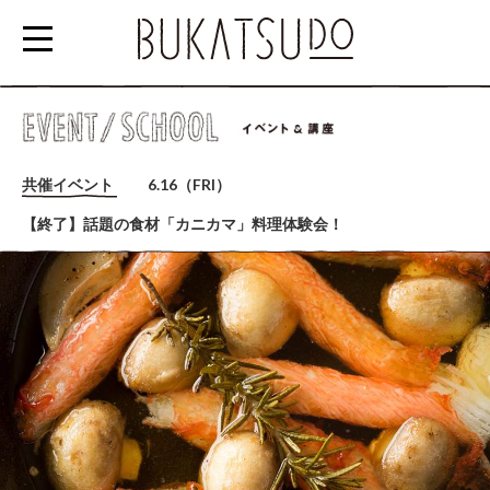
参
加
共催イベント
6.16（FRI）
す
【終了】話題の食材「カニカマ」料理体験会！
る
EVENT/SCHOOL
利
用
す
る
RENTAL
SPACE