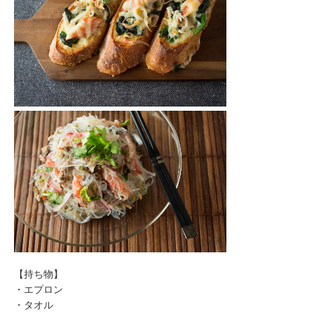
み
の
方
取
材
の
ご
依
頼・
お
問
い
合
わ
せ
メ
【持ち物】
デ
・エプロン
ィ
・タオル
ア