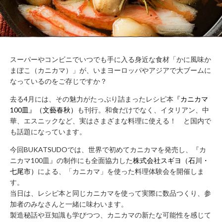
WORK
FLOW（ご
LOUNGE
利用の流
れ）
BUSHITSU
KITCHEN
HALL
知
STUDIO
スーパーやコンビニでいつでも手に入る身近な食材「かに風味か
る
BOOTH
まぼこ（カニカマ）」が、いまヨーロッパやアジアで大ブームに
なっているのをご存じですか？
ROOM
REPORT
BUKATSUDO?
去る4月には、その魅力がたっぷり詰まったレシピ本
『カニカマ
ACCESS
100皿』（文藝春秋）
も刊行。和食だけでなく、イタリアン、中
華、エスニックなど、実はさまざまな料理に使える！ と国内で
も話題になっています。
今回BUKATSUDOでは、世界で初めてカニカマを発売し、『カ
施
ニカマ100皿』の制作にも全面協力した
株式会社スギヨ（石川・
設
七尾市）
による、「カニカマ」を使った料理体験会を開催しま
営
す。
業
時
当日は、レシピ本と同じカニカマを使って実際に数品つくり、参
間
加者のみなさんと一緒に味わいます。
（年
製造秘話や豆知識も学びつつ、カニカマの新たな可能性を感じて
末