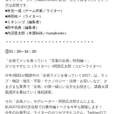
み
方は必聴です。
の
■
米光一成（ゲーム作家／ライター）
■
神田桂一（ライター）
方
■
ミネシンゴ（編集者）
取
■
田中佑典（編集者）
材
■
内沼晋太郎（本屋B&B／numabooks）
の
ご
＊＊＊＊＊＊＊＊＊＊＊＊＊＊＊＊＊＊＊＊＊＊＊＊＊
依
③15：30～16：30
頼・
お
「企画でメシを食っていく『言葉の企画』特別編～」
問
カツセマサヒコ（ライター）×阿部広太郎（コピーライター）
い
今年3期目が開講中の「企画でメシを食っていく2017」は、ラッ
合
プ・物語・地元・宇宙・テクノロジー・法律・お笑い…など、さ
わ
まざまな業界で「企画」の第一線にいる方をお招きし、講義＆課
せ
題講評を重ねていく連続講座。
メ
その「企画メシ」モデレーター・阿部広太郎さんによる、
デ
BUKATSUDO文化祭での番外編トークを今年も開催します！
ィ
今年のお相手は、ライターのカツセマサヒコさん。Twitterのフ
ア