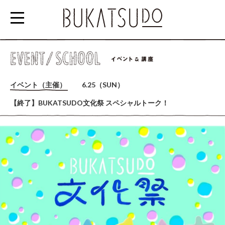
参
加
イベント（主催）
6.25（SUN）
す
【終了】BUKATSUDO文化祭 スペシャルトーク！
る
EVENT/SCHOOL
利
用
す
る
RENTAL
SPACE