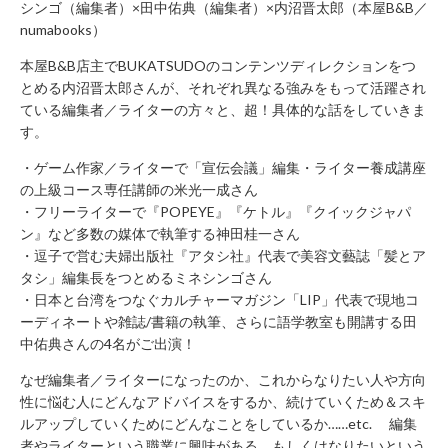
シンゴ（編集者）×田中佑典（編集者）×内沼晋太郎（本屋B&B／
に
numabooks）
関
す
本屋B&B店主でBUKATSUDOのコンテンツディレクションをつ
る
とめる内沼晋太郎さんが、それぞれ異なる強みをもって活躍され
お
ている編集者／ライターの方々と、超！具体的な話をしていきま
問
す。
い
・ゲーム作家／ライターで「宣伝会議」編集・ライター養成講座
合
の上級コース専任講師の米光一成さん
わ
・フリーライターで『POPEYE』『ケトル』『クイックジャパ
せ
ン』など多数の媒体で執筆する神田桂一さん
新
・逗子で営む夫婦出版社『アタシ社』代表で美容文藝誌「髪とア
規
タシ」編集長をつとめるミネシンゴさん
の
・日本と台湾をつなぐカルチャーマガジン「LIP」代表で現地コ
方
ーディネートや雑誌/書籍の執筆、さらに語学教室も開講する田
中佑典さんの4名がご出演！
会
員
なぜ編集者／ライターになったのか、これからなりたい人や方向
登
性に悩む人にどんなアドバイスをするか、続けていくため＆スキ
録
ルアップしていくためにどんなことをしているか……etc. 編集
済
者やライターという職業に興味がある、もしくはなりたいという