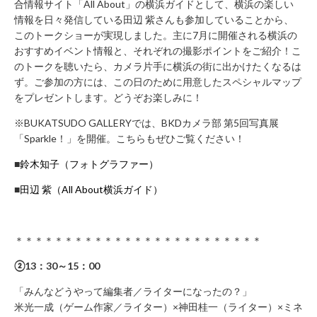
合情報サイト「All About」の横浜ガイドとして、横浜の楽しい
年
情報を日々発信している田辺 紫さんも参加していることから、
始
このトークショーが実現しました。主に7月に開催される横浜の
休
おすすめイベント情報と、それぞれの撮影ポイントをご紹介！こ
業）
のトークを聴いたら、カメラ片手に横浜の街に出かけたくなるは
月
ず。ご参加の方には、この日のために用意したスペシャルマップ
～
をプレゼントします。どうぞお楽しみに！
土 9：
00
※BUKATSUDO GALLERYでは、BKDカメラ部 第5回写真展
～
「Sparkle！」を開催。こちらもぜひご覧ください！
22：
00
■
鈴木知子（フォトグラファー）
日・
祝 9：
■
田辺 紫（All About横浜ガイド）
00
～
21：
00
＊＊＊＊＊＊＊＊＊＊＊＊＊＊＊＊＊＊＊＊＊＊＊＊＊
②13：30～15：00
CONTACT
利
「みんなどうやって編集者／ライターになったの？」
用
米光一成（ゲーム作家／ライター）×神田桂一（ライター）×
ミネ