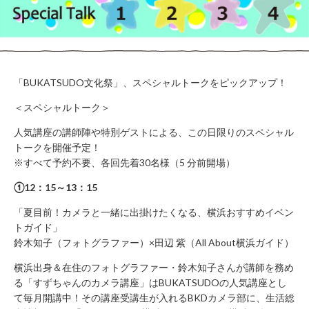
WORK
FLOW（ご
LOUNGE
利用の流
れ）
BUSHITSU
KITCHEN
HALL
知
STUDIO
「BUKATSUDO文化祭」、スペシャルトークをピックアップ！
る
BOOTH
＜スペシャルトーク＞
ROOM
REPORT
人気講座の講師陣や特別ゲストによる、この日限りのスペシャル
BUKATSUDO?
トークを開催予定！
ACCESS
※すべて予約不要、各回先着30名様（5 分前開場）
①12：15～13：15
「夏目前！カメラと一緒に出掛けたくなる、
横浜おすすめイベン
施
トガイド」
設
営
鈴木知子（フォトグラファー）×田辺 紫（All About横浜ガイド）
業
横浜出身＆在住のフォトグラファー・鈴木知子さんが講師を務め
時
間
る「すずちゃんのカメラ講座」はBUKATSUDOの人気講座とし
（年
て毎月開講中！その講座受講生が入れるBKDカメラ部に、生活総
末