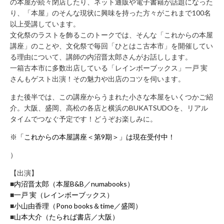
の本屋が続々閉店したり、ネット通販や電子書籍が話題になった
合
り、「本屋」のそんな現状に興味を持った方々がこれまで100名
わ
以上受講しています。
せ
文化祭のラストを飾るこのトークでは、そんな「これからの本屋
045-
講座」のことや、文化祭で毎回「ひとはこ古本市」を開催してい
681-
る理由について、講師の内沼晋太郎さんがお話しします。
2880
一箱古本市に多数出店している「レインボーブックス」一戸 実
さんもゲスト出演！その魅力や出店のコツを伺います。
また後半では、この講座からうまれた小さな本屋をいくつかご紹
介。大阪、盛岡、高松の各店と横浜のBUKATSUDOを、リアル
プ
タイムでつなぐ予定です！どうぞお楽しみに。
ラ
イ
※「これからの本屋講座＜第9期＞」は現在受付中！
バ
）
シ
ー
【出演】
ポ
■
内沼晋太郎（本屋B&B／numabooks）
■
一戸 実（レインボーブックス）
リ
■
小山由香理（Pono books＆time／盛岡）
シ
■
山本大介（たられば書店／大阪）
ー