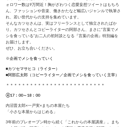
ォロワー数は9万間近！胸がざわつく恋愛妄想ツイートはもちろ
お
ん、ファッションや音楽、働きかたなど幅広いジャンルで執筆さ
問
れ、若い世代からの支持を集めています。
い
そんなカツセさんは、実はフリーランスとして独立されたばか
合
り。カツセさんとコピーライターの阿部さん、まさに“言葉でメ
わ
シを食っている”お二人の初対談となる『言葉の企画』特別編を
せ
お届けします。
フ
ぜひ、お立ち合いください。
ォ
※
企画でメシを食っていく
ー
ム
■
カツセマサヒコ（ライター）
■
阿部広太郎（コピーライター／企画でメシを食っていく主宰）
お
電
＊＊＊＊＊＊＊＊＊＊＊＊＊＊＊＊＊＊＊＊＊＊＊＊＊
話
④17：00～18：00
で
の
内沼晋太郎×一戸実×まちの本屋たち
お
「小さな本屋からはじめる」
問
3年前のプレオープン時から続く「これからの本屋講座」。まち
い