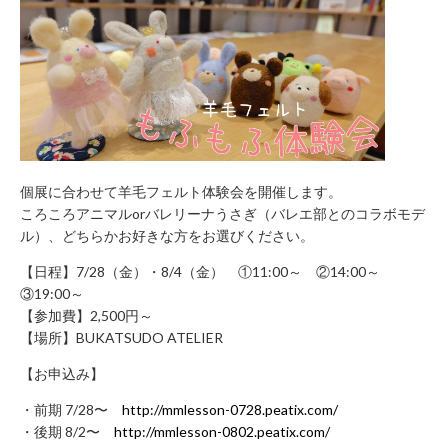
お
問
い
合
わ
せ
フ
個展に合わせて羊毛フェルト体験会を開催します。
ォ
ころころアニマルorバレリーナうさぎ（バレエ部とのコラボモデ
ー
ル）、どちらかお好きな方をお選びください。
ム
お
【日程】7/28（金）・8/4（金） ①11:00～ ②14:00～
電
③19:00～
話
【参加費】2,500円～
で
【場所】BUKATSUDO ATELIER
の
【お申込み】
お
問
・前期 7/28〜
http://mmlesson-0728.peatix.com/
・後期 8/2〜
http://mmlesson-0802.peatix.com/
い