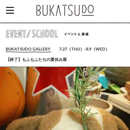
参
加
BUKATSUDO GALLERY
7.27（THU）-8.9（WED）
す
【終了】もふもふたちの夏休み展
る
EVENT/SCHOOL
利
用
す
る
RENTAL
SPACE