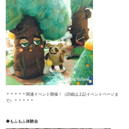
み
の
方
取
材
の
ご
依
頼・
お
問
い
合
＊＊＊＊＊関連イベント開催！（詳細は上記イベントページま
わ
で）＊＊＊＊＊
せ
メ
デ
◆もふもふ体験会
ィ
ア