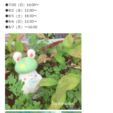
に
◆7/30（日）16:00〜
関
◆8/2（水）12:00〜
す
◆8/5（土）18:30〜
る
◆8/6（日）13:30〜
お
◆8/7（月）〜16:00
問
い
合
わ
せ
新
規
の
方
会
員
登
録
済