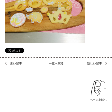
運
営
会
社
に
つ
い
て
古い記事
一覧へ戻る
新しい記事
Copyright
2015©
BUKATSUDO.All
Right
Reserved.