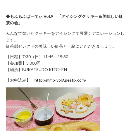
合
わ
◆もふもふぱーてぃ Vol.9 「アイシングクッキー＆美味しい紅
せ
茶の会」
045-
681-
みんなで焼いたクッキーをアイシングで可愛くデコレーションし
2880
ます。
紅茶部セレクトの美味しい紅茶と一緒にいただきましょう。
【日程】7/30（日）11:45～15:30
【参加費】3,000円
プ
【場所】BUKATSUDO KITCHEN
ラ
イ
【お申込み】
http://mmp-vol9.peatix.com/
バ
シ
ー
ポ
リ
シ
ー