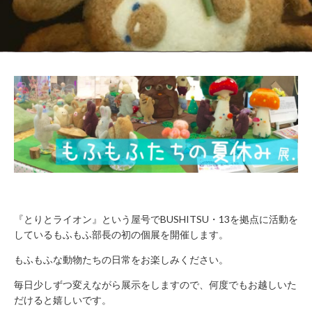
WORK
FLOW（ご
LOUNGE
利用の流
れ）
BUSHITSU
KITCHEN
HALL
知
STUDIO
る
BOOTH
ROOM
REPORT
BUKATSUDO?
ACCESS
施
『とりとライオン』という屋号でBUSHITSU・13を拠点に活動を
設
しているもふもふ部長の初の個展を開催します。
営
業
もふもふな動物たちの日常をお楽しみください。
時
間
毎日少しずつ変えながら展示をしますので、何度でもお越しいた
（年
だけると嬉しいです。
末