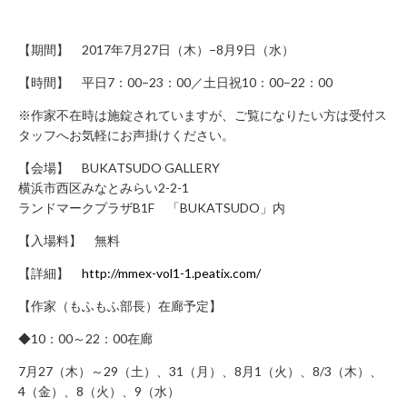
年
始
休
【期間】 2017年7月27日（木）−8月9日（水）
業）
【時間】 平日7：00−23：00／土日祝10：00−22：00
月
～
※作家不在時は施錠されていますが、ご覧になりたい方は受付ス
土 9：
タッフへお気軽にお声掛けください。
00
～
【会場】 BUKATSUDO GALLERY
22：
横浜市西区みなとみらい2-2-1
00
ランドマークプラザB1F 「BUKATSUDO」内
日・
祝 9：
【入場料】 無料
00
～
【詳細】
http://mmex-vol1-1.peatix.com/
21：
00
【作家（もふもふ部長）在廊予定】
◆10：00～22：00在廊
CONTACT
7月27（木）～29（土）、31（月）、8月1（火）、8/3（木）、
利
4（金）、8（火）、9（水）
用