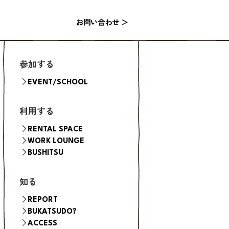
お問い合わせ ＞
参加する
EVENT/SCHOOL
利用する
RENTAL SPACE
WORK LOUNGE
FLOW（ご利用の流れ）
KITCHEN
BUSHITSU
HALL
STUDIO
知る
BOOTH
ROOM
REPORT
BUKATSUDO?
ACCESS