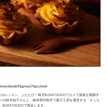
/show/detail/01grnwz75gcx.html
ボレッスン、ふたたび！毎月BUKATSUDOでカメラ講座を開講す
ーの鈴木知子さんと、岐阜県羽島市で菓子工房を運営する「さっち
BUKATSUDOで再会します。