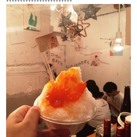
++++++++++++++++++++++++
年
始
休
業）
月
～
土 9：
00
～
22：
00
日・
祝 9：
00
～
21：
00
CONTACT
利
用