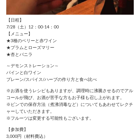
に
関
す
【日程】
る
7/28（土）12：00-14：00
お
【メニュー】
問
★3種のベリーと赤ワイン
★プラムとローズマリー
い
★杏とバニラ
合
わ
～デモンストレーション～
せ
パインと白ワイン
新
プレーン/スパイス/ハーブの作り方と食べ比べ
規
※お酒を使うレシピもありますが、調理時に沸騰させるのでアル
の
コールが飛び、お酒が苦手な方もお子様も召し上がれます。
方
※ビンでの保存方法（煮沸消毒など）についてもあわせてレクチ
会
ャーしていただきます。
員
※フルーツは変更する可能性もございます。
登
【参加費】
録
3,000円（材料費込）
済