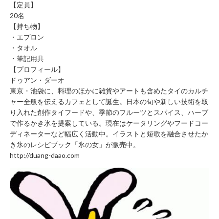
【定員】
み
20名
の
【持ち物】
方
・エプロン
取
・タオル
材
・筆記用具
の
【プロフィール】
ご
ドゥアン・ダーオ
依
東京・池袋に、料理のほかに雑貨やアートも含めたタイのカルチ
ャー全般を伝えるカフェとして誕生。日本の旬や新しい技術を取
頼・
り入れた創作タイフードや、季節のフルーツとスパイス、ハーブ
お
で作るかき氷を提案している。現在はケータリングやフードコー
問
ディネーターなど幅広く活動中。イラストと短歌を融合させたか
い
き氷のレシピブック「氷の女」が販売中。
合
http://duang-daao.com
わ
せ
メ
デ
ィ
ア