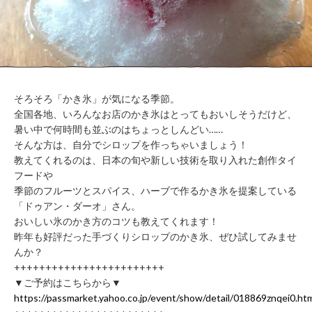
WORK
FLOW（ご
LOUNGE
利用の流
れ）
BUSHITSU
KITCHEN
HALL
知
STUDIO
る
BOOTH
そろそろ「かき氷」が気になる季節。
全国各地、いろんなお店のかき氷はとってもおいしそうだけど、
ROOM
REPORT
暑い中で何時間も並ぶのはちょっとしんどい……
BUKATSUDO?
そんな方は、自分でシロップを作っちゃいましょう！
ACCESS
教えてくれるのは、日本の旬や新しい技術を取り入れた創作タイ
フードや
季節のフルーツとスパイス、ハーブで作るかき氷を提案している
「ドゥアン・ダーオ」さん。
施
おいしい氷のかき方のコツも教えてくれます！
設
昨年も好評だった手づくりシロップのかき氷、ぜひ試してみませ
営
んか？
業
++++++++++++++++++++++++
時
▼ご予約はこちらから▼
間
（年
https://passmarket.yahoo.co.jp/event/show/detail/018869znqei0.ht
末