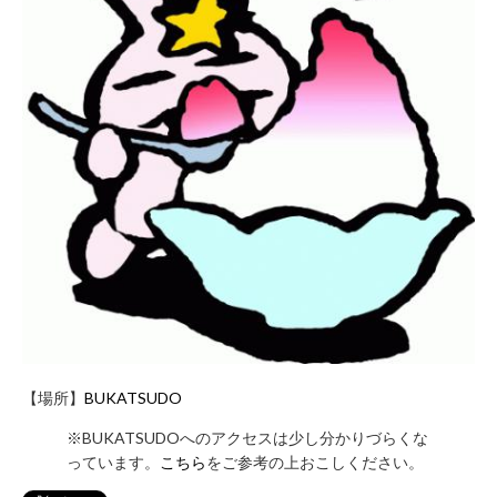
お
問
い
合
わ
せ
フ
ォ
ー
ム
お
電
話
で
【場所】
BUKATSUDO
の
お
※BUKATSUDOへのアクセスは少し分かりづらくな
問
っています。
こちら
をご参考の上おこしください。
い