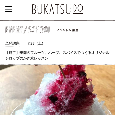
参
加
単発講座
7.28（土）
す
【終了】季節のフルーツ、ハーブ、スパイスでつくるオリジナル
る
シロップのかき氷レッスン
EVENT/SCHOOL
利
用
す
る
RENTAL
SPACE