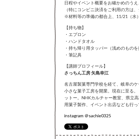
日程やイベント概要をお確かめのうえ
（特にコンビニ決済をご利用の方は、
※材料等の準備の都合上、11/21（水
【持ち物】
・エプロン
・ハンドタオル
・持ち帰り用タッパー（浅めのものを
・筆記具
【講師プロフィール】
さっちん工房 矢島幸江
名古屋製菓専門学校を経て、岐阜のケ
小さな菓子工房を開業。現在に至る。
ットー。NHKカルチャー教室、県立
用菓子製作、イベント出店なども行っ
instagram ＠sachie0325