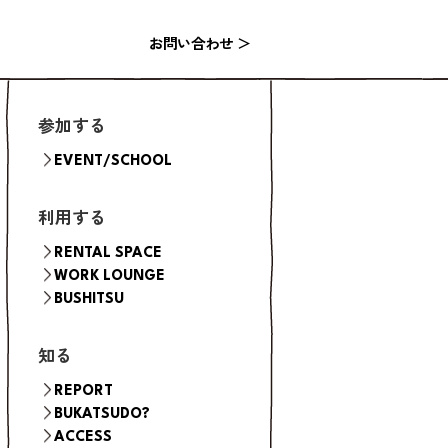
お問い合わせ ＞
参加する
EVENT/SCHOOL
利用する
RENTAL SPACE
WORK LOUNGE
FLOW（ご利用の流れ）
KITCHEN
BUSHITSU
HALL
STUDIO
知る
BOOTH
ROOM
REPORT
BUKATSUDO?
ACCESS