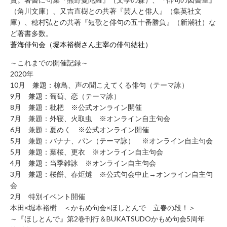
（角川文庫）、又吉直樹との共著『芸人と俳人』（集英社文
お
庫）、穂村弘との共著『短歌と俳句の五十番勝負』（新潮社）な
問
ど著書多数。
い
蒼海俳句会（堀本裕樹さん主宰の俳句結社）
合
わ
～これまでの開催記録～
せ
2020年
10月 兼題：椋鳥、声の聞こえてくる俳句（テーマ詠）
フ
9月 兼題：葡萄、恋（テーマ詠）
ォ
8月 兼題：枇杷 ※公式オンライン開催
ー
7月 兼題：外寝、火取虫 ※オンライン自主句会
ム
6月 兼題：夏めく ※公式オンライン開催
お
5月 兼題：バナナ、パン（テーマ詠） ※オンライン自主句会
電
5月 兼題：葉桜、更衣 ※オンライン自主句会
話
4月 兼題：当季雑詠 ※オンライン自主句会
で
3月 兼題：桜餅、春炬燵 ※公式句会中止→オンライン自主句
の
会
お
2月 特別イベント開催
問
本田×堀本裕樹 ＜かもめ句会×ほしとんで 立春の段！＞
～『ほしとんで』第2巻刊行＆BUKATSUDOかもめ句会5周年
い