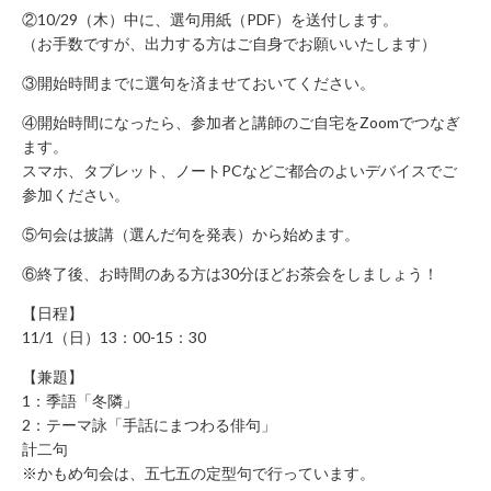
に
②10/29（木）中に、選句用紙（PDF）を送付します。
関
（お手数ですが、出力する方はご自身でお願いいたします）
す
③開始時間までに選句を済ませておいてください。
る
お
④開始時間になったら、参加者と講師のご自宅をZoomでつなぎ
問
ます。
い
スマホ、タブレット、ノートPCなどご都合のよいデバイスでご
合
参加ください。
わ
⑤句会は披講（選んだ句を発表）から始めます。
せ
新
⑥終了後、お時間のある方は30分ほどお茶会をしましょう！
規
【日程】
の
11/1（日）13：00-15：30
方
【兼題】
会
1：季語「冬隣」
員
2：テーマ詠「手話にまつわる俳句」
登
計二句
録
※かもめ句会は、五七五の定型句で行っています。
済