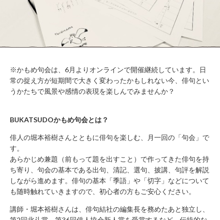
WORK
FLOW（ご
LOUNGE
利用の流
れ）
BUSHITSU
KITCHEN
HALL
知
STUDIO
る
BOOTH
※かもめ句会は、6月よりオンラインで開催継続しています。日
常の捉え方が短期間で大きく変わったかもしれない今、俳句とい
ROOM
REPORT
うかたちで風景や感情の表現を楽しんでみませんか？
BUKATSUDO?
ACCESS
BUKATSUDOかもめ句会とは？
俳人の堀本裕樹さんとともに俳句を楽しむ、月一回の「句会」で
す。
施
あらかじめ兼題（前もって題を出すこと）で作ってきた俳句を持
設
ち寄り、句会の基本である出句、清記、選句、披講、句評を解説
営
しながら進めます。俳句の基本「季語」や「切字」などについて
業
時
も随時触れていきますので、初心者の方もご安心ください。
間
講師・堀本裕樹さんは、俳句結社の編集長を務めたあと独立し、
（年
末
第2回北斗賞、第36回俳人協会新人賞を受賞するなど、伝統的な