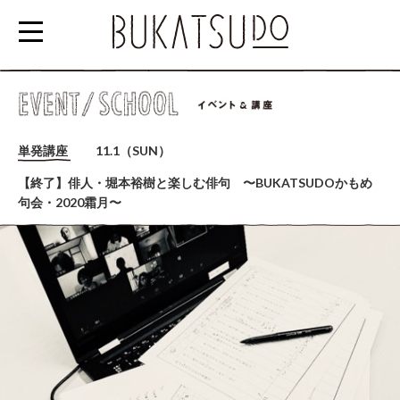
参
加
単発講座
11.1（SUN）
す
【終了】俳人・堀本裕樹と楽しむ俳句 〜BUKATSUDOかもめ
る
句会・2020霜月〜
EVENT/SCHOOL
利
用
す
る
RENTAL
SPACE