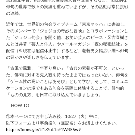
年
俳句の世界で数々の実績を重ねていますが、その活動は常に挑戦
始
の連続。
休
業）
近年では、世界初の句会ライブチーム「東京マッハ」に参加し、
そのメンバーで『ジョジョの奇妙な冒険』とコラボレーションし
月
～
た「ジョジョ句会」を開く他、お笑い芸人のピース・又吉直樹さ
土 9：
んとは共著『芸人と俳人』やメールマガジン「夜の秘密結社」を
00
配信（※現在は配信休止中）するなど、老若男女幅広い層へ俳句
～
の豊かさや楽しさを伝えています。
22：
00
「古風で風雅」「年寄り臭い」「古典の素養が不可欠」といっ
日・
た、俳句に対する先入観を持ったままではもったいない。俳句を
祝 9：
「ゲーム性の高いことばあそび」として学び、そして、コミュニ
00
ケーションの場でもある句会を実際に体験することで、俳句的
～
21：
「ものの見方」を日常に取り込んでいきましょう。
00
― HOW TO ―
CONTACT
①本ページにてお申し込み後、10/27（火）中に、
以下フォームより事前投句（無記名）をお済ませください。
利
https://forms.gle/tf1z2uL1oF1WBS5w9
用