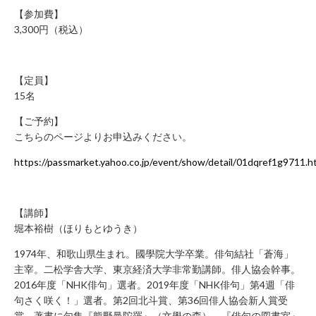
み
【参加費】
の
3,300円（税込）
方
取
材
【定員】
15名
の
ご
【ご予約】
依
こちらのページよりお申込みください。
頼・
https://passmarket.yahoo.co.jp/event/show/detail/01dqref1g9711.h
お
問
い
【講師】
合
堀本裕樹（ほりもとゆうき）
わ
せ
1974年、和歌山県生まれ。國學院大学卒業。俳句結社「蒼海」
メ
主宰。二松学舎大学、東京経済大学非常勤講師。俳人協会幹事。
デ
2016年度「NHK俳句」選者。2019年度「NHK俳句」第4週「俳
ィ
句さく咲く！」選者。第2回北斗賞、第36回俳人協会新人賞受
賞。著書に句集『熊野曼陀羅』（文學の森）、『俳句の図書室』
ア