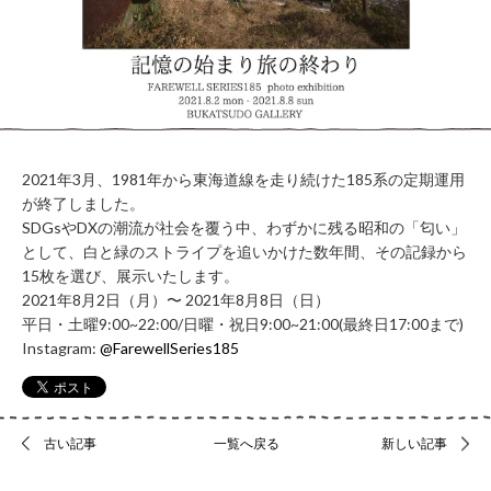
WORK
FLOW（ご
LOUNGE
利用の流
れ）
BUSHITSU
KITCHEN
HALL
知
STUDIO
る
BOOTH
2021年3月、
1981年から東海道線を走り続けた185系の定期運用
ROOM
REPORT
が終了し
ました。
BUKATSUDO?
SDGsやDXの潮流が社会を覆う中、わずかに残る昭和の「
匂い」
ACCESS
として、白と緑のストライプを追いかけた数年間、
その記録から
15枚を選び、展示いたします。
2021年8月2日（月）〜 2021年8月8日（日）
平日・土曜9:00~22:00/日曜・祝日9:00~21:
00(最終日17:00まで)
施
Instagram:
@FarewellSeries185
設
営
業
時
古い記事
一覧へ戻る
新しい記事
間
（年
末