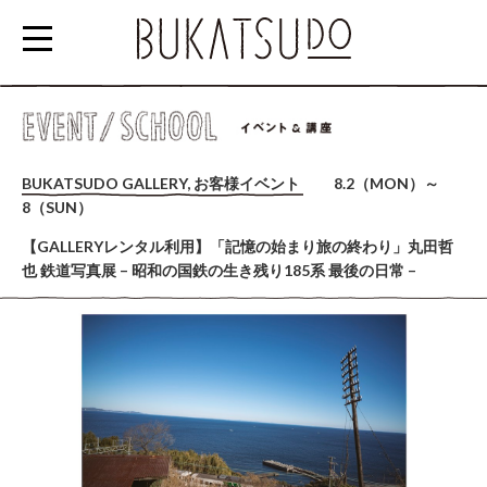
参
加
BUKATSUDO GALLERY, お客様イベント
8.2（MON）～
す
8（SUN）
る
【GALLERYレンタル利用】「記憶の始まり旅の終わり」丸田哲
EVENT/SCHOOL
也 鉄道写真展 – 昭和の国鉄の生き残り185系 最後の日常 –
利
用
す
る
RENTAL
SPACE