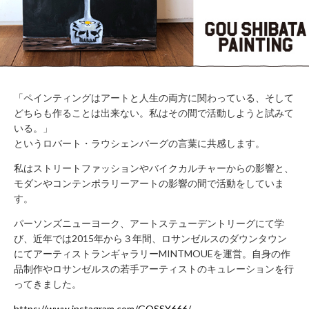
WORK
FLOW（ご
LOUNGE
利用の流
れ）
BUSHITSU
KITCHEN
HALL
知
STUDIO
る
BOOTH
「ペインティングはアートと人生の両方に関わっている、そして
どちらも作ることは出来ない。私はその間で活動しようと試みて
ROOM
REPORT
いる。」
BUKATSUDO?
というロバート・ラウシェンバーグの言葉に共感します。
ACCESS
私はストリートファッションやバイクカルチャーからの影響と、
モダンやコンテンポラリーアートの影響の間で活動をしていま
す。
施
パーソンズニューヨーク、アートステューデントリーグにて学
設
び、近年では2015年から３年間、ロサンゼルスのダウンタウン
営
にてアーティストランギャラリーMINTMOUEを運営。自身の作
業
時
品制作やロサンゼルスの若手アーティストのキュレーションを行
間
ってきました。
（年
末
https://www.instagram.com/GOSSY666/