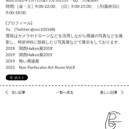
年
時間:［金・土］9:00-22:00、［日］9:00-21:00、［月(最終日)］
始
9:00-18:00
休
業）
[プロフィール]
Yo (Twitter:@yoc101568)
月
～
普段はカメラやドローンなどを活用しながら廃墟の写真などを撮
土 9：
影し、時折SNSに投稿したり写真展などで展示をしております。
00
2018 関西Haikyo展2018
～
2019 関西Haikyo展2019
22：
2019 怖い廃墟展
00
2021 Non Perfecxion Art Room Vol.8
日・
祝 9：
00
～
21：
古い記事
一覧へ戻る
新しい記事
00
CONTACT
利
用