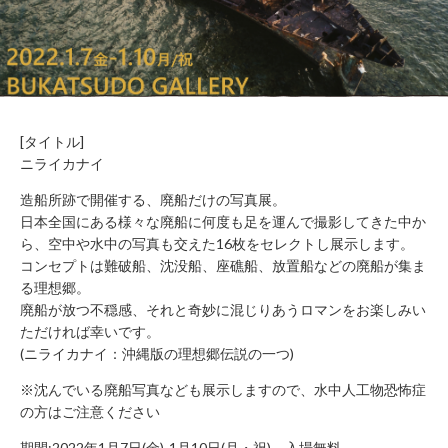
WORK
FLOW（ご
LOUNGE
利用の流
れ）
BUSHITSU
KITCHEN
HALL
知
STUDIO
る
BOOTH
[タイトル]
ニライカナイ
ROOM
REPORT
BUKATSUDO?
造船所跡で開催する、廃船だけの写真展。
ACCESS
日本全国にある様々な廃船に何度も足を運んで撮影してきた中か
ら、空中や水中の写真も交えた16枚をセレクトし展示します。
コンセプトは難破船、沈没船、座礁船、放置船などの廃船が集ま
る理想郷。
廃船が放つ不穏感、それと奇妙に混じりあうロマンをお楽しみい
施
設
ただければ幸いです。
営
(ニライカナイ：沖縄版の理想郷伝説の一つ)
業
時
※沈んでいる廃船写真なども展示しますので、水中人工物恐怖症
間
の方はご注意ください
（年
末
期間:2022年1月7日(金)-1月10日(月・祝) 入場無料