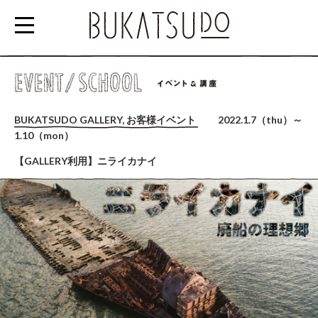
参
加
BUKATSUDO GALLERY, お客様イベント
2022.1.7（thu）～
す
1.10（mon）
る
【GALLERY利用】ニライカナイ
EVENT/SCHOOL
利
用
す
る
RENTAL
SPACE