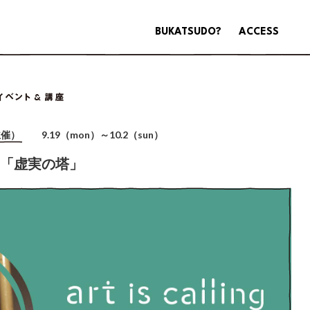
BUKATSUDO?
ACCESS
（主催）
9.19（mon）～10.2（sun）
田茉莉乃「虚実の塔」