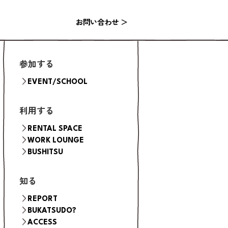
お問い合わせ ＞
参加する
EVENT/SCHOOL
利用する
RENTAL SPACE
WORK LOUNGE
FLOW（ご利用の流れ）
KITCHEN
BUSHITSU
HALL
STUDIO
知る
BOOTH
ROOM
REPORT
BUKATSUDO?
ACCESS