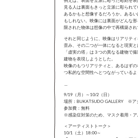
例えば、表面を立派に彫った彫刻を表
見る人は裏面もきっと立派に彫られて
あるかもと想像するだろうか。あるい
もしれない。映像には裏面がどんな形
限された物体は想像の中で再構築され
それと同じように、映像はリアリティ
歪み、その二つが一体になると現実と
「虚実の塔」は３つの異なる建物で撮
建物を表現しようとした。
映像のもつリアリティと、あるはずの
つ私的な空間性へとつながっているよ
＿
9/19（月）～10/2（日）
場所：BUKATSUDO GALLERY ※
参加費：無料
※感染症対策のため、マスク着用・ア
＜アーティストトーク＞
10/1（土）18:00～