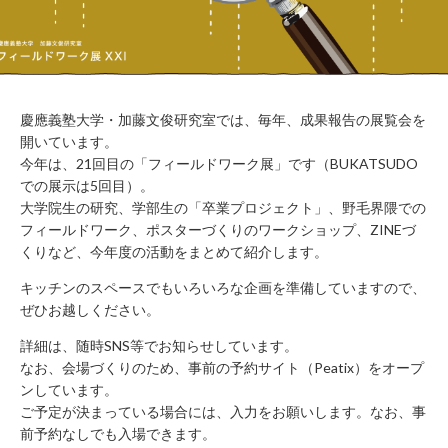
WORK
FLOW（ご
LOUNGE
利用の流
れ）
BUSHITSU
KITCHEN
HALL
知
STUDIO
慶應義塾大学・加藤文俊研究室では、毎年、成果報告の展覧会を
る
BOOTH
開
いています。
今年は、21回目の「フィールドワーク展」です（B
UKATSUDO
ROOM
REPORT
での展示は5回目）。
BUKATSUDO?
大学院生の研究、学部生の
「卒業プロジェクト」、野毛界隈での
ACCESS
フィールドワーク、ポスター
づくりのワークショップ、ZINEづ
くりなど、今年度の活動をま
とめて紹介します。
キッチンのスペースでもいろいろな企画を準備
していますので、
ぜひお越しください。
施
設
詳細は、随時SNS等でお
知らせしています。
営
なお、会場づくりのため、事前の予約サイト（Peatix）をオ
ープ
業
時
ンしています。
間
ご予定が決まっている場合には、入力をお願い
します。なお、事
（年
前予約なしでも入場できます。
末