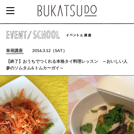
参
加
単発講座
2016.3.12（SAT）
す
【終了】おうちでつくれる本格タイ料理レッスン ～おいしい人
る
参のソムタム&トムカーガイ～
EVENT/SCHOOL
利
用
す
る
RENTAL
SPACE