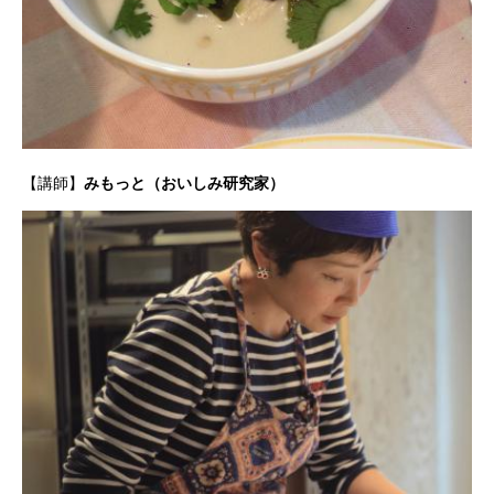
お
問
い
合
わ
せ
【講師】
みもっと
（おいしみ研究家）
フ
ォ
ー
ム
お
電
話
で
の
お
問
い