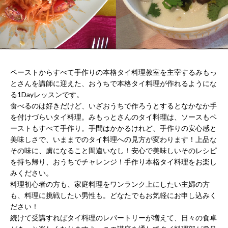
WORK
FLOW（ご
LOUNGE
利用の流
れ）
BUSHITSU
KITCHEN
HALL
知
STUDIO
る
BOOTH
ペーストからすべて手作りの本格タイ料理教室を主宰する
みもっ
と
さんを講師に迎えた、おうちで本格タイ料理が作れるようにな
ROOM
REPORT
る1Dayレッスンです。
BUKATSUDO?
食べるのは好きだけど、いざおうちで作ろうとするとなかなか手
ACCESS
を付けづらいタイ料理。みもっとさんのタイ料理は、ソースもペ
ーストもすべて手作り。手間はかかるけれど、手作りの安心感と
美味しさで、いままでのタイ料理への見方が変わります！上品な
その味に、虜になること間違いなし！安心で美味しいそのレシピ
施
を持ち帰り、おうちでチャレンジ！手作り本格タイ料理をお楽し
設
みください。
営
料理初心者の方も、家庭料理をワンランク上にしたい主婦の方
業
も、料理に挑戦したい男性も。どなたでもお気軽にお申し込みく
時
ださい！
間
（年
続けて受講すればタイ料理のレパートリーが増えて、日々の食卓
末