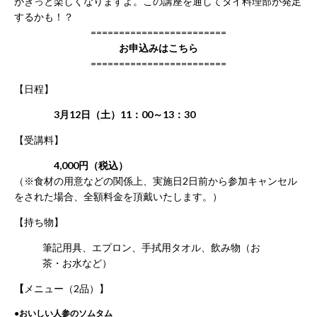
がきっと楽しくなりますよ。この講座を通してタイ料理部が発足
年
するかも！？
始
========================
休
お申込みはこちら
業）
========================
月
～
【日程】
土 9：
00
3月12日（土）11：00～13：30
～
【受講料】
22：
00
4,000円（税込）
日・
（※食材の用意などの関係上、実施日2日前から参加キャンセル
祝 9：
00
をされた場合、全額料金を頂戴いたします。）
～
21：
【持ち物】
00
筆記用具、エプロン、手拭用タオル、飲み物（お
茶・お水など）
CONTACT
【
メニュー（2品）】
利
用
●
おいしい人参のソムタム