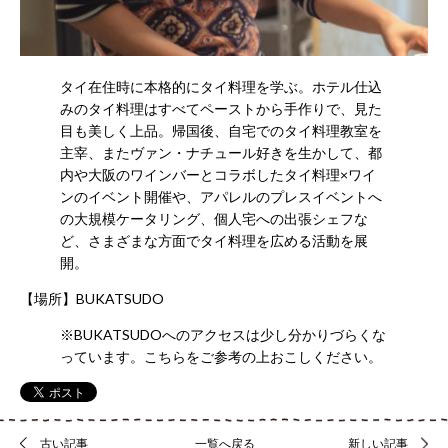
合
わ
せ
045-
タイ在住時に本格的にタイ料理を学ぶ。ホテル仕込
681-
みのタイ料理はすべてペーストから手作りで、見た
2880
目も美しく上品。帰国後、自宅でのタイ料理教室を
主宰、またヴァン・ナチュール好きを生かして、都
内や大阪のワインバーとコラボしたタイ料理×ワイ
ンのイベント開催や、アパレルのプレスイベントへ
の大規模ケータリング、個人宅への出張シェフな
プ
ど、さまざまな方面でタイ料理を広める活動を展
ラ
開。
イ
バ
【場所】
BUKATSUDO
シ
※BUKATSUDOへのアクセスは少し分かりづらくな
ー
っています。
こちら
をご参考の上おこしください。
ポ
リ
シ
ー
古い記事
一覧へ戻る
新しい記事