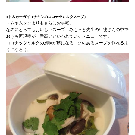
み
の
●トムカーガイ（チキンのココナツミルクスープ）
方
トムヤムクンよりもさらにお手軽。
取
なのにとってもおいしいスープ！みもっと先生の生徒さんの中で
材
おうち再現率が一番高いといわれているメニューです。
の
ココナッツミルクの風味が癖になるコクのあるスープを作れるよ
ご
うになろう。
依
頼・
お
問
い
合
わ
せ
メ
デ
ィ
ア