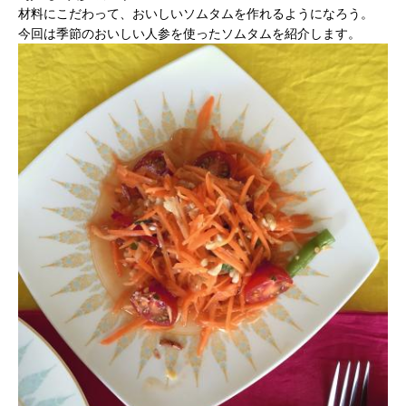
に
材料にこだわって、おいしいソムタムを作れるようになろう。
関
今回は季節のおいしい人参を使ったソムタムを紹介します。
す
る
お
問
い
合
わ
せ
新
規
の
方
会
員
登
録
済