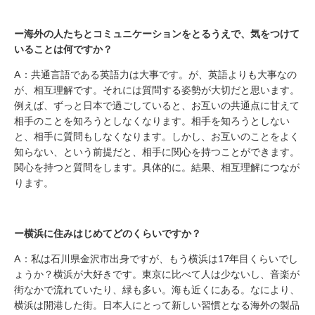
に
関
ー海外の人たちとコミュニケーションをとるうえで、気をつけて
す
いることは何ですか？
る
お
A：共通言語である英語力は大事です。が、英語よりも大事なの
が、相互理解です。それには質問する姿勢が大切だと思います。
問
例えば、ずっと日本で過ごしていると、お互いの共通点に甘えて
い
相手のことを知ろうとしなくなります。相手を知ろうとしない
合
と、相手に質問もしなくなります。しかし、お互いのことをよく
わ
知らない、という前提だと、相手に関心を持つことができます。
せ
関心を持つと質問をします。具体的に。結果、相互理解につなが
新
ります。
規
の
方
ー横浜に住みはじめてどのくらいですか？
会
A：私は石川県金沢市出身ですが、もう横浜は17年目くらいでし
員
ょうか？横浜が大好きです。東京に比べて人は少ないし、音楽が
登
街なかで流れていたり、緑も多い。海も近くにある。なにより、
録
横浜は開港した街。日本人にとって新しい習慣となる海外の製品
済