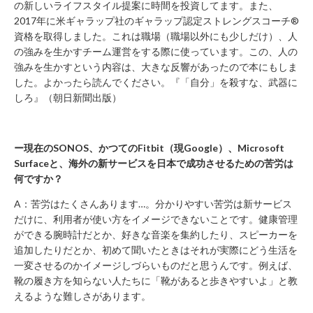
の新しいライフスタイル提案に時間を投資してます。また、
年
2017年に米ギャラップ社のギャラップ認定ストレングスコーチ®
始
資格を取得しました。これは職場（職場以外にも少しだけ）、人
休
業）
の強みを生かすチーム運営をする際に使っています。この、人の
強みを生かすという内容は、大きな反響があったので本にもしま
月
した。よかったら読んでください。『「自分」を殺すな、武器に
～
しろ』（朝日新聞出版）
土 9：
00
～
22：
ー現在のSONOS、かつてのFitbit（現Google）、Microsoft
00
Surfaceと、海外の新サービスを日本で成功させるための苦労は
日・
何ですか？
祝 9：
00
A：苦労はたくさんあります…。分かりやすい苦労は新サービス
～
21：
だけに、利用者が使い方をイメージできないことです。健康管理
00
ができる腕時計だとか、好きな音楽を集約したり、スピーカーを
追加したりだとか、初めて聞いたときはそれが実際にどう生活を
CONTACT
一変させるのかイメージしづらいものだと思うんです。例えば、
靴の履き方を知らない人たちに「靴があると歩きやすいよ」と教
利
えるような難しさがあります。
用