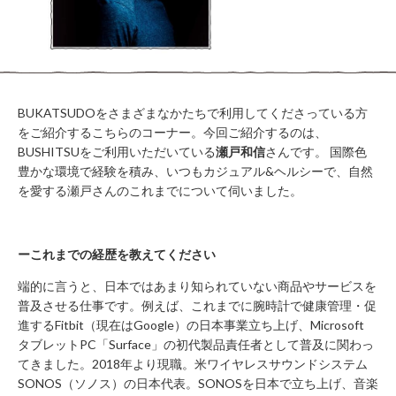
WORK
FLOW（ご
LOUNGE
利用の流
れ）
BUSHITSU
KITCHEN
HALL
知
STUDIO
BUKATSUDOをさまざまなかたちで利用してくださっている方
る
BOOTH
をご紹介するこちらのコーナー。今回ご紹介するのは、
ROOM
REPORT
BUSHITSUをご利用いただいている
瀬戸和信
さんです。 国際色
BUKATSUDO?
豊かな環境で経験を積み、いつもカジュアル&ヘルシーで、自然
ACCESS
を愛する瀬戸さんのこれまでについて伺いました。
ーこれまでの経歴を教えてください
施
端的に言うと、日本ではあまり知られていない商品やサービスを
設
普及させる仕事です。例えば、これまでに腕時計で健康管理・促
営
進するFitbit（現在はGoogle）の日本事業立ち上げ、Microsoft
業
時
タブレットPC「Surface」の初代製品責任者として普及に関わっ
間
てきました。2018年より現職。米ワイヤレスサウンドシステム
（年
SONOS（ソノス）の日本代表。SONOSを日本で立ち上げ、音楽
末