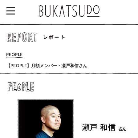
参
加
PEOPLE
す
る
【PEOPLE】月額メンバー・瀬戸和信さん
EVENT/SCHOOL
利
用
す
る
RENTAL
SPACE