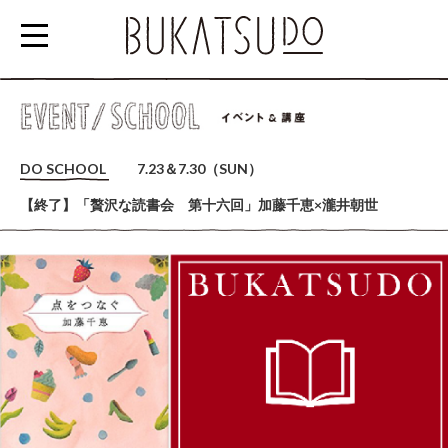
参
加
DO SCHOOL
7.23＆7.30（SUN）
す
【終了】「贅沢な読書会 第十六回」加藤千恵×瀧井朝世
る
EVENT/SCHOOL
利
用
す
る
RENTAL
SPACE