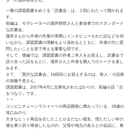
年
始
一冊の課題図書をめぐる「読書会」は、２回にわたって開かれま
休
す。
業）
前編は、モデレーターの瀧井朝世さんと参加者でのスタンダード
な読書会。
月
～
瀧井さんから作者の作風や実際にインタビューされた話などを伺
土 9：
いながら、課題図書の理解をより深めるとともに、作者の方に質
00
問したいことを皆で考える重要な回です。
～
そして、後編では、課題図書の作者ご本人をお迎えし、読書会で
22：
語り合った話をもとに、瀧井さんと作者を囲んでのトークを楽し
00
みます。
日・
さて、「贅沢な読書会」16回目にお迎えするのは、歌人・小説家
祝 9：
00
の加藤千恵さん。
～
課題図書は、2017年4月に文庫化されたばかりの、長編小説『点
21：
をつなぐ』です。
00
＊＊
コンビニチェーンでスイーツの商品開発に携わっている、28歳の
CONTACT
滝口みのり。
利
大きなヒット商品を出したことがまだない彼女。慌ただしい年の
瀬を乗り切り帰省したものの、父母や地元の友人との会話に、東
用