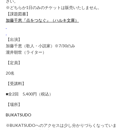
さい。
み
※どちらか1日のみのチケットは販売いたしません。
の
【課題図書】
方
加藤千恵『点をつなぐ』（ハルキ文庫）
取
材
【出演】
の
加藤千恵（歌人・小説家）※7/30のみ
ご
瀧井朝世（ライター）
依
頼・
【定員】
お
20名
問
い
【受講料】
合
■全2回 5,400円（税込）
わ
せ
【場所】
メ
BUKATSUDO
デ
ィ
※BUKATSUDOへのアクセスは少し分かりづらくなっていま
ア