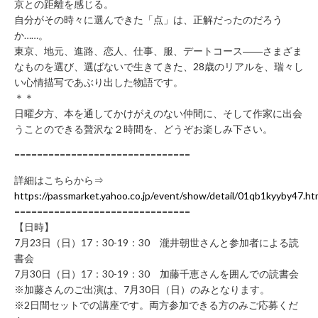
京との距離を感じる。
に
自分がその時々に選んできた「点」は、正解だったのだろう
関
か……。
す
東京、地元、進路、恋人、仕事、服、デートコース――さまざま
る
なものを選び、選ばないで生きてきた、28歳のリアルを、瑞々し
お
い心情描写であぶり出した物語です。
問
＊＊
い
日曜夕方、本を通してかけがえのない仲間に、そして作家に出会
合
うことのできる贅沢な２時間を、どうぞお楽しみ下さい。
わ
===============================
せ
新
詳細はこちらから⇒
規
https://passmarket.yahoo.co.jp/event/show/detail/01qb1kyyby47.ht
の
===============================
【日時】
方
7月23日（日）17：30-19：30 瀧井朝世さんと参加者による読
会
書会
員
7月30日（日）17：30-19：30 加藤千恵さんを囲んでの読書会
登
※加藤さんのご出演は、7月30日（日）のみとなります。
録
※2日間セットでの講座です。両方参加できる方のみご応募くだ
済