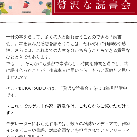
WORK
FLOW（ご
LOUNGE
利用の流
れ）
BUSHITSU
KITCHEN
HALL
知
STUDIO
一冊の本を通して、多くの人と触れ合うことのできる「読書
る
BOOTH
会」。本を読んだ感想を語らうことは、それぞれの価値観や感
性、さらには、これまでの人生を分かち合うこともできる貴重な
ROOM
REPORT
ひとときでもあります。
BUKATSUDO?
でも……。そんなにも濃密で素晴らしい時間を仲間と過ごし、共
ACCESS
に語り合ったことが、作者本人に届いたら、もっと素敵だと思い
ませんか？
そこでBUKATSUDOでは、「贅沢な読書会」をほぼ毎月開講中
です。
施
設
＜これまでのゲスト作家、課題作は、こちらからご覧いただけま
営
す＞
業
時
モデレーターにお迎えするのは、数々の雑誌やメディアで、作家
間
インタビューや書評、対談企画などを担当されているフリーライ
（年
末
ターの瀧井朝世さん。