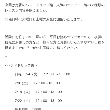
年
今回は定番のハンドドリップ編、人気のラテアート編の２種類の
始
レッスン内容を揃えました。
休
業）
開催日時は火曜日と土曜のお昼に開催いたします。
月
–
～
土 9：
近隣にお住まいの主婦の方、平日お務めのワーカーの方、横浜に
00
観光にお越しの方など、様々な方にお越しいただきやすい日程を
～
揃えましたので、ぜひお気軽にお越しください。
22：
00
=
日・
祝 9：
<ハンドドリップ編 >
00
～
日程：7/4（火） 12：00～13：00
21：
00
7/8（土） 12：00～13：00
7/18（火） 12：00～13：00
CONTACT
利
7/22（土） 12：00～13：00
用
所要時間：1時間