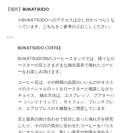
お
【場所】
BUKATSUDO
問
※BUKATSUDOへのアクセスは少し分かりづらくな
い
っています。
こちら
をご参考の上おこしください。
合
わ
——
せ
BUKATSUDO COFFEE
フ
ォ
BUKATSUDO内のコーヒースタンドでは、様々なロ
ー
ースターの豆とさまざまな抽出器具で淹れたコーヒ
ーをお楽しみ頂けます。
ム
お
コーヒー豆は、その時期の品質のいいものやオスス
電
メのスペシャルロットをロースターと相談しながら
話
チョイス。 抽出方法は、エスプレッソ、プアオーバ
で
ー（ハンドドリップ）、サイフォン、フレンチプレ
の
ス、エアロプレスの５種類をご用意しています。
お
豆と器具の掛け合わせで自分に合った淹れ方を研究
問
したり、その日の気分に合わせたコーヒーをバリス
い
タにオーダーしたり、新しい発見や知識を深めるこ