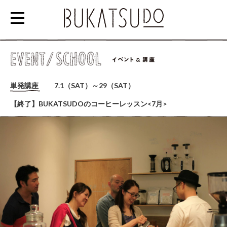
参
加
単発講座
7.1（SAT）～29（SAT）
す
【終了】BUKATSUDOのコーヒーレッスン<7月>
る
EVENT/SCHOOL
利
用
す
る
RENTAL
SPACE