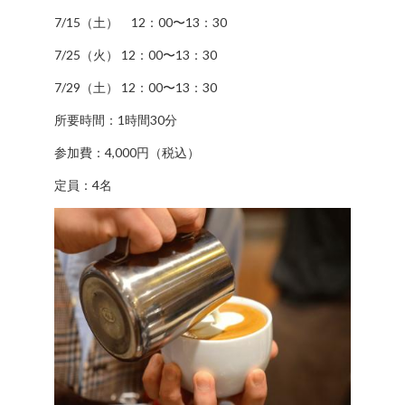
み
7/15（土） 12：00〜13：30
の
7/25（火） 12：00〜13：30
方
取
7/29（土） 12：00〜13：30
材
所要時間：1時間30分
の
ご
参加費：4,000円（税込）
依
定員：4名
頼・
お
問
い
合
わ
せ
メ
デ
ィ
ア