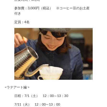
に
関
参加費：3,000円（税込） ※コーヒー豆のお土産
付き
す
る
定員：4名
お
問
い
合
わ
せ
新
規
の
方
会
<ラテアート編 >
員
登
日程：7/1（土） 12：00～13：30
録
7/11（火） 12：00～13：00
済