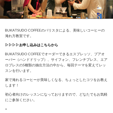
WORK
FLOW（ご
LOUNGE
利用の流
れ）
BUSHITSU
KITCHEN
HALL
知
STUDIO
BUKATSUDO COFFEEのバリスタによる、美味しいコーヒーの
る
BOOTH
淹れ方教室です。
ROOM
REPORT
▷▷
▷
▷
お申し込みはこちらから
BUKATSUDO?
BUKATSUDO COFFEEでオーダーできるエスプレッソ、プアオ
ACCESS
ーバー（ハンドドリップ）、サイフォン、フレンチプレス、エア
ロプレスの5種類の抽出方法の中から、毎回テーマを変えてレッ
スンを行います。
施
家で淹れるコーヒーが美味しくなる、ちょっとしたコツをお教え
設
します！
営
業
初心者向けのレッスンになっておりますので、どなたでもお気軽
時
にご参加ください。
間
（年
=
末