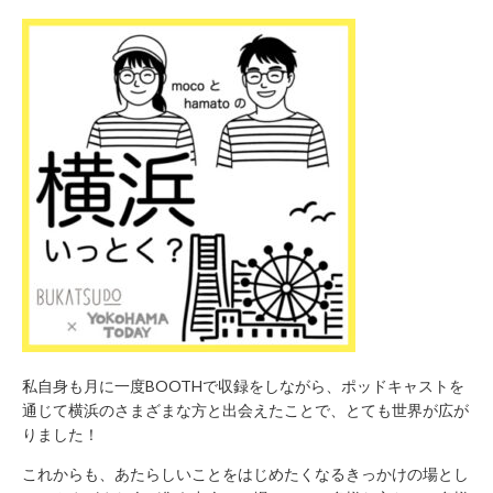
合
わ
せ
045-
681-
2880
プ
ラ
イ
バ
シ
ー
私自身も月に一度BOOTHで収録をしながら、ポッドキャストを
ポ
通じて横浜のさまざまな方と出会えたことで、とても世界が広が
リ
りました！
シ
これからも、あたらしいことをはじめたくなるきっかけの場とし
ー