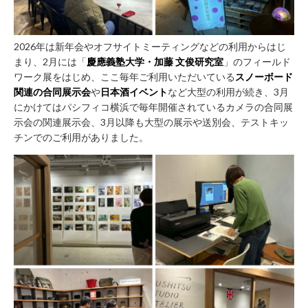
み
の
方
2026年は新年会やオフサイトミーティングなどの利用からはじ
取
まり、2月には「
慶應義塾大学・加藤 文俊研究室
」のフィールド
ワーク展をはじめ、ここ毎年ご利用いただいている
スノーボード
材
関連の合同展示会
や
日本酒イベント
など大型の利用が続き、3月
の
にかけてはパシフィコ横浜で毎年開催されているカメラの合同展
ご
示会の関連展示会、3月以降も大型の展示や送別会、テストキッ
依
チンでのご利用がありました。
頼・
お
問
い
合
わ
せ
メ
デ
ィ
ア