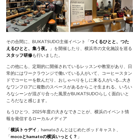
お
問
い
合
わ
その合間に、BUKATSUDO主催イベント「
つくるひとと、つた
せ
えるひとと、集う夜。
」を開催したり、横浜市の文化施設を巡る
フ
スタッフ研修
も行いました。
ォ
この他にも、定期的に開催されているレッスンや教室があり、日
ー
常的にはワークラウンジで働いている人がいて、コーヒースタン
ム
ドでコーヒーを飲んだり、おしゃべりをしに来る人がいる…大き
お
なワンフロアに複数のスペースがあるからこそ生まれる、いろい
電
ろなシーンが混ざり合った風景がBUKATSUDOらしく面白いと
話
ころだなと感じます。
で
もうひとつ、2025年度の大きなできごとが、横浜のイベント情
の
報を発信するローカルメディア
お
問
「
横浜トゥデイ
」hamatoさんとはじめたポッドキャスト、
い
「
mocoとhamatoの横浜いっとく？
」