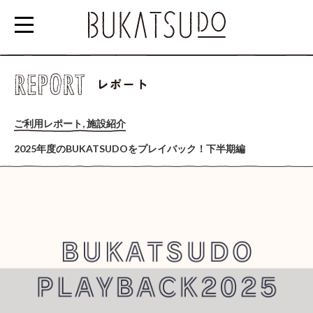
参
加
ご利用レポート, 施設紹介
す
る
2025年度のBUKATSUDOをプレイバック！下半期編
EVENT/SCHOOL
利
用
す
る
RENTAL
SPACE