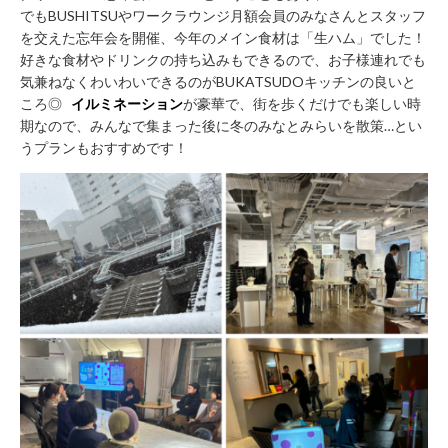
に
でもBUSHITSUやワークラウンジ月額会員のみなさんとスタッフ
関
を交えた忘年会を開催、今年のメイン食材は「生ハム」でした！
す
好きな食材やドリンクの持ち込みもできるので、お子様連れでも
る
気兼ねなくわいわいできるのがBUKATSUDOキッチンの良いと
ころ◎
イルミネーション
が豪華で、街を歩くだけでも楽しい時
お
期なので、みんなで集まった後に冬のみなとみらいを散策…とい
問
うプランもおすすめです！
い
合
わ
せ
新
規
の
方
会
員
登
録
済