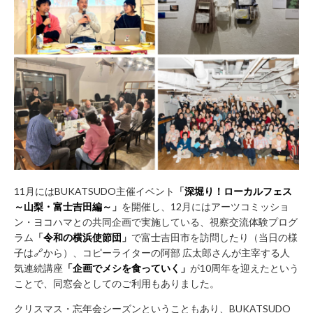
年
始
休
業）
月
～
土 9：
00
～
22：
00
日・
祝 9：
11月にはBUKATSUDO主催イベント
「
深堀り！ローカルフェス
00
～
～山梨・富士吉田編～
」
を開催し、12月にはアーツコミッショ
21：
ン・ヨコハマとの共同企画で実施している、視察交流体験プログ
00
ラム
「
令和の横浜使節団
」
で富士吉田市を訪問したり（当日の様
子は🔗から）、コピーライターの阿部 広太郎さんが主宰する人
CONTACT
気連続講座
「
企画でメシを食っていく
」
が10周年を迎えたという
ことで、同窓会としてのご利用もありました。
利
用
クリスマス・忘年会シーズンということもあり、BUKATSUDO