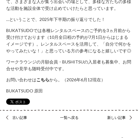
て、さまざまな人が集う出会いの場として、多様な方たちの多様
運
な活動を施設全体で受け止めていけたらと思っています。
営
…ということで、2025年下半期の振り返りでした！
会
社
BUKATSUDOでは各種レンタルスペースのご予約を3ヵ月前から
に
受け付けております（10月全日程の予約が7月1日からはじまる
つ
イメージです）。レンタルスペースを活用して、「自分で何かを
い
やってみたいな！」と思っている方の参考になると嬉しいです◎
て
ワークラウンジの月額会員・BUSHITSUの入居者も募集中、お問
合せや見学も随時受付中です。
お問い合わせは
こちら
から。（2026年6月12現在）
Copyright
2015©
BUKATSUDO 原田
BUKATSUDO.All
Right
Reserved.
古い記事
一覧へ戻る
新しい記事