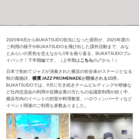
WORK
FLOW（ご
LOUNGE
利用の流
れ）
BUSHITSU
KITCHEN
HALL
知
STUDIO
2025年4月からBUKATSUDO担当になった原田が、2025年度の
る
BOOTH
ご利用の様子やBUKATSUDOを飛び出した課外活動まで、みな
ROOM
REPORT
とみらいの景色を交えながら1年を振り返る、BUKATSUDOプレ
BUKATSUDO?
イバック！下半期編です。（上半期は
こちら
の🔗から！）
ACCESS
日本で初めてジャズが演奏された横浜の街全体がステージとなる
秋の風物詩、
横濱 JAZZ PROMENADE
が開催される10月。
BUKATSUDOでは、9月に引き続きチームビルディングや研修な
ど社内交流会の利用や近隣企業の方たちの会議室利用が続く中、
施
横浜市内のイベントの控室や料理教室、ハロウィンパーティなど
設
イベント関連のご利用も多数ありました。
営
業
時
間
（年
末